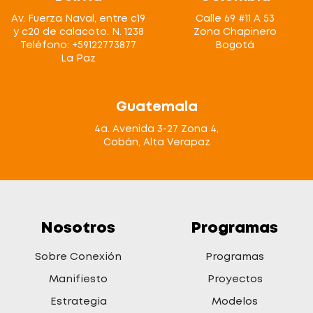
Av. Fuerza Naval, entre c19
Calle 69 #11 A 53
y c20 de calacoto. N. 1238
Zona Chapinero
Teléfono: +59122773877
Bogotá
La Paz
Guatemala
4a. Avenida 3-27 Zona 4,
Cobán, Alta Verapaz
Nosotros
Programas
Sobre Conexión
Programas
Manifiesto
Proyectos
Estrategia
Modelos