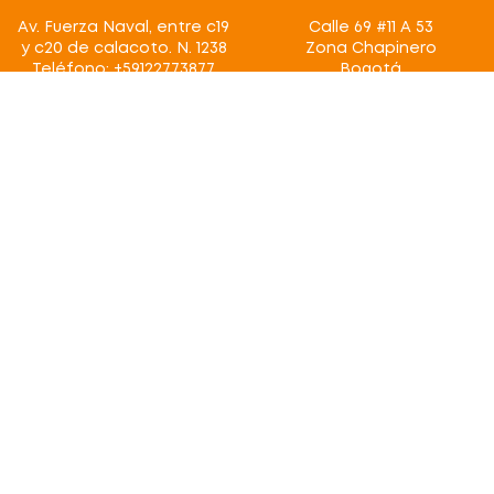
Av. Fuerza Naval, entre c19
Calle 69 #11 A 53
y c20 de calacoto. N. 1238
Zona Chapinero
Teléfono: +59122773877
Bogotá
La Paz
Guatemala
4a. Avenida 3-27 Zona 4,
Cobán, Alta Verapaz
Nosotros
Programas
Sobre Conexión
Programas
Manifiesto
Proyectos
Estrategia
Modelos