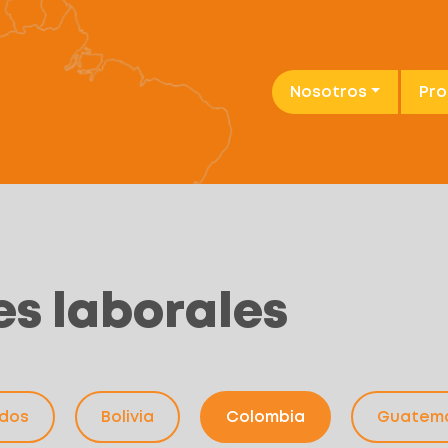
Nosotros
Pr
s laborales
dos
Bolivia
Colombia
Guatem