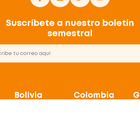
Suscríbete a nuestro boletín
semestral
Bolivia
Colombia
G
Av. Fuerza Naval,
Calle 69 #11 A 53
4a
entre c19 y c20 de
Zona Chapinero
Zo
calacoto. N. 1238
Bogotá
Co
Teléfono:
Ve
+59122773877