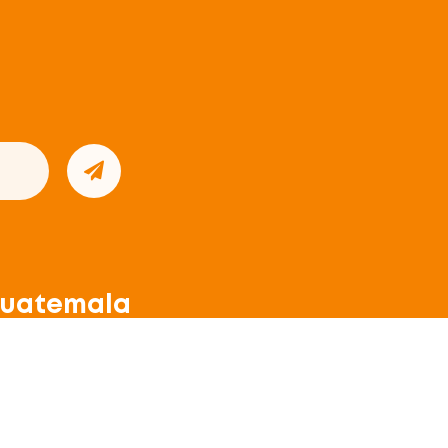
uatemala
. Avenida 3-27
na 4,
bán, Alta
rapaz